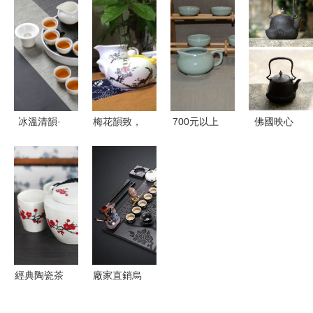
高檔商務饋
材免費下載
藝，打造品
從工廠到市
贈禮品茶具
_psd格式_
質茶生活
場的高品質
龍泉青瓷仿
熊貓辦公
茶具之旅
古功夫茶
具】價格,
廠家,圖片,
冰溫清韻·
梅花韻致，
700元以上
佛國映心
茶具套裝,
居家雅集
茶香沁心
茶具深度比
渡和堂鐵壺
福建省德化
略賞聚晟玉
——景德鎮
價 品質與
的手藝與神
縣尚品陶
瓷功夫茶具
仁可軒14頭
價格的雙重
性
瓷-
的藝術品格
梅花帶茶夾
考量
與文化回歸
茶具套裝賞
析
經典陶瓷茶
廠家直銷烏
具五件套
金石茶盤套