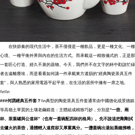
在快節奏的現代生活中，茶不僅僅是一種飲品，更是一種文化、一種
心境、一種平衡外界與內在的生活方式。而承載這一精致儀式的，正是那
一套匠心打造、經久不衰的器物。今天，我們并不在文字的杯中勸說忙碌
者去遠離塵埃，而是看看如何讓一件承載東方遺韻的“經典陶瓷茶具五件
套”，與人熟悉的家用電器平起平坐，在生活的居所中擁有一席之地。
\\n\\n
###何謂經典五件套？
\\n典型的陶瓷茶具五件套通常由中國德化或景德鎮
等高嶺土單質的土壤老繭鍛造：主體組成精致巧妙，分別是
“一壺、兩
杯、茶葉罐與公道杯”（也有一蓋碗配四杯的格局）。先不說這把剛剛拭
去爐火的茶壺，通體輕入遠窕卻又厚重萬分。一盞蓋碗出湯如晨鐘拂曉，