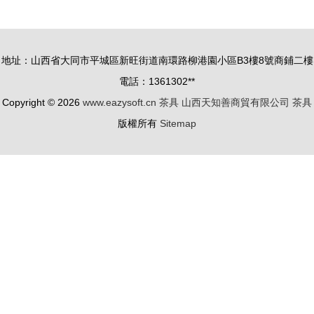
傳統工藝與
裝 四合一
現代家用電
設計帶電磁
器的和諧共
爐，家用茶
地址：山西省大同市平城區新旺街道南環路柳港園小區B3樓8號商鋪二樓
鳴
臺定制新選
電話：1361302**
擇
Copyright © 2026
www.eazysoft.cn
茶具
山西天知善商貿有限公司
茶具
版權所有
Sitemap