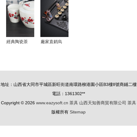
瓷功夫茶具
仁可軒14頭
價格的雙重
性
瓷-
的藝術品格
梅花帶茶夾
考量
與文化回歸
茶具套裝賞
析
經典陶瓷茶
廠家直銷烏
具五件套
金石茶盤套
傳統工藝與
裝 四合一
現代家用電
設計帶電磁
器的和諧共
爐，家用茶
地址：山西省大同市平城區新旺街道南環路柳港園小區B3樓8號商鋪二樓
鳴
臺定制新選
電話：1361302**
擇
Copyright © 2026
www.eazysoft.cn
茶具
山西天知善商貿有限公司
茶具
版權所有
Sitemap