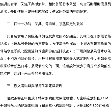
低調的奢華，又無工業感痕跡。相比普通竹木茶盤，烏金石耐用耐磨且易
清潔，長期使用不易變形或開裂，是家用茶臺的理想輔材。
二、四合一功能：茶具、電磁爐、茶盤與定制裝置
此套裝實現了傳統茶具與現代家電的巧妙融合。其核心在于多層功能
結構：上層為可分離的石質茶盤，方便清洗與擺放；中層內置帶電磁爐的
電熱水壺系統（配備過熱保護與節能減排技術）；下層則擴展為儲水收茶
盒，干泡濕泡隨心轉換。用戶可根據需求加裝嵌入式定制配件，例如保溫
底座或音頻墊口等，展現個性化的一面。這種設計減少了廚房或茶幾的空
間堆砌，達到一兩三撥的使用境界。
三、嵌入電磁爐與感應供家電級表現
這款茶盤正中集成了特殊多功能電氣化腔體，可直接嵌放標配TCM
全銅發熱片的變頻電磁爐（耐燃氧化棉塞護設計，適應180至800瓦分檔