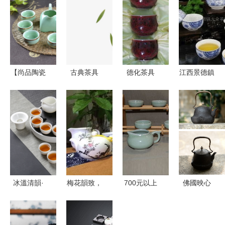
【尚品陶瓷
古典茶具
德化茶具
江西景德鎮
廠專業生產
PNG圖片素
傳承千年技
大金羊陶瓷
高檔商務饋
材免費下載
藝，打造品
從工廠到市
贈禮品茶具
_psd格式_
質茶生活
場的高品質
龍泉青瓷仿
熊貓辦公
茶具之旅
古功夫茶
具】價格,
廠家,圖片,
冰溫清韻·
梅花韻致，
700元以上
佛國映心
茶具套裝,
居家雅集
茶香沁心
茶具深度比
渡和堂鐵壺
福建省德化
略賞聚晟玉
——景德鎮
價 品質與
的手藝與神
縣尚品陶