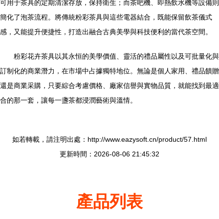
可用于茶具的定期清潔存放，保持衛生；而茶吧機、即熱飲水機等設備則
簡化了泡茶流程。將傳統粉彩茶具與這些電器結合，既能保留飲茶儀式
感，又能提升便捷性，打造出融合古典美學與科技便利的當代茶空間。
粉彩花卉茶具以其永恒的美學價值、靈活的禮品屬性以及可批量化與
訂制化的商業潛力，在市場中占據獨特地位。無論是個人家用、禮品饋贈
還是商業采購，只要綜合考慮價格、廠家信譽與實物品質，就能找到最適
合的那一套，讓每一盞茶都浸潤藝術與溫情。
如若轉載，請注明出處：http://www.eazysoft.cn/product/57.html
更新時間：2026-08-06 21:45:32
產品列表