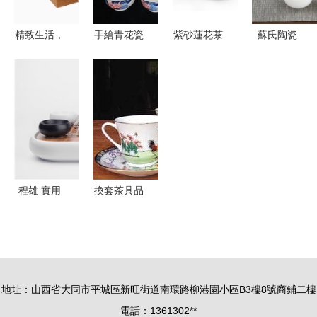
品展示
精致生活，
手繪青花瓷
紫砂蓮花茶
蘇氏陶瓷
從一套白色
茶具 景德
具 以匠心
羊脂玉茶具
茶具開始
鎮匠心傳承
塑禪意，品
套裝，以德
產品實物賞
與九正品牌
茗賞器的藝
化“中國
析與免費下
的優雅融合
術臻選
白”演繹功
載指南
夫茶道之美
程雄 實用
換套茶具品
是賦予東方
春茶 當傳
美學生命力
統茶香與現
的關鍵，以
代家用電器
家用電器為
相遇
地址：山西省大同市平城區新旺街道南環路柳港園小區B3樓8號商鋪二樓
例
電話：1361302**