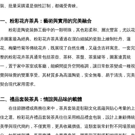
裝、批量采購還是個性訂制，都備受青睞。
一、粉彩花卉茶具：藝術與實用的完美融合
粉彩是陶瓷裝飾工藝中的一顆明珠，其色彩柔和、層次豐富，尤以花
卉圖案最為經典。粉彩花卉茶具通過在潔白細膩的瓷胎上繪制牡丹、蓮
花、梅蘭竹菊等傳統花卉，既展現了自然生機，又蘊含吉祥寓意。一套完
整的粉彩花卉茶具通常包括茶壺、茶杯、茶盤、茶葉罐等，圖案連貫統
一，置于家中茶室或客廳，能瞬間提升空間格調，讓日常飲茶變成一種視
覺與味覺的雙重享受。其材質多為高溫陶瓷，安全無毒、易于清洗，完美
契合現代家用需求。
二、禮品套裝茶具：情誼與品味的載體
在佳節贈禮或商務往來中，茶具套裝是彰顯文化底蘊與貼心考量的上
佳之選。粉彩花卉禮品套裝茶具往往采用精品禮盒包裝，設計上兼顧傳統
美學與現代簡約，不僅實用，更具收藏價值。這類套裝常針對不同場景細