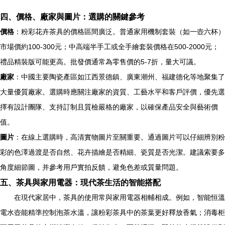
四、價格、廠家與圖片：選購的關鍵參考
價格
：粉彩花卉茶具的價格區間廣泛。普通家用機制套裝（如一壺六杯）
市場價約100-300元；中高端半手工或全手繪套裝價格在500-2000元；
禮品精裝版可能更高。批發價通常為零售價的5-7折，量大可議。
廠家
：中國主要陶瓷產區如江西景德鎮、廣東潮州、福建德化等地聚集了
大量優質廠家。選購時應關注廠家的資質、工藝水平和客戶評價，優先選
擇有設計團隊、支持訂制且質檢嚴格的廠家，以確保產品安全與藝術價
值。
圖片
：在線上選購時，高清實物圖片至關重要。通過圖片可以仔細辨別粉
彩的色澤過渡是否自然、花卉描繪是否精細、瓷質是否光潔。建議索要多
角度細節圖，并參考用戶實拍反饋，避免色差或質量問題。
五、茶具與家用電器：現代茶生活的智能搭配
在現代家居中，茶具的使用常與家用電器相輔相成。例如，智能恒溫
電水壺能精準控制泡茶水溫，讓粉彩茶具中的茶葉更好釋放香氣；消毒柜