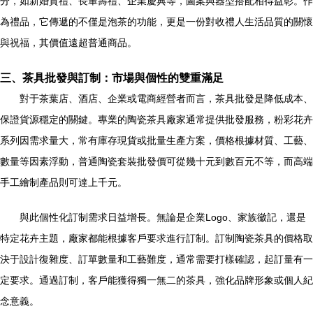
分，如新婚賀禮、長輩壽禮、企業慶典等，圖案與器型搭配相得益彰。作
為禮品，它傳遞的不僅是泡茶的功能，更是一份對收禮人生活品質的關懷
與祝福，其價值遠超普通商品。
三、茶具批發與訂制：市場與個性的雙重滿足
對于茶葉店、酒店、企業或電商經營者而言，茶具批發是降低成本、
保證貨源穩定的關鍵。專業的陶瓷茶具廠家通常提供批發服務，粉彩花卉
系列因需求量大，常有庫存現貨或批量生產方案，價格根據材質、工藝、
數量等因素浮動，普通陶瓷套裝批發價可從幾十元到數百元不等，而高端
手工繪制產品則可達上千元。
與此個性化訂制需求日益增長。無論是企業Logo、家族徽記，還是
特定花卉主題，廠家都能根據客戶要求進行訂制。訂制陶瓷茶具的價格取
決于設計復雜度、訂單數量和工藝難度，通常需要打樣確認，起訂量有一
定要求。通過訂制，客戶能獲得獨一無二的茶具，強化品牌形象或個人紀
念意義。