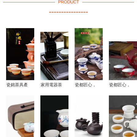
PRODUCT
----------------
瓷銘茶具產
家用電器茶
瓷都匠心，
瓷都匠心，
品 瓷銘茶
具選購指南
美妝雅韻
國禮華章
具產品圖片
智能化飲茶
景德鎮玲瓏
探秘中國紅
瓷銘茶具怎
時代的優選
茶杯與精選
瓷與鑲金皓
么樣 最新
化妝品推薦
月茶具的藝
瓷銘茶具產
術魅力